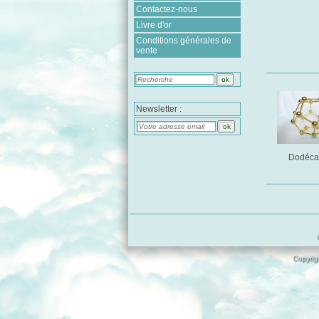
Contactez-nous
Livre d'or
Conditions générales de
vente
Newsletter :
Dodéca
Copyrigh