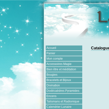
Catalogu
Accueil
Panier
Mon compte
Accessoires Magie
Bien être et méditation
Bougies
Bracelets et Bijoux
Divination
Dodécaèdres Pyramides
Encens
Talismans et Radionique
Calendrier Lunaire