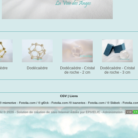
èdre
Dodécaèdre
Dodécaèdre - Cristal
Dodécaèdre - Cristal
de roche - 2 cm
de roche - 3 cm
CGV
|
Liens
© mixmotive - Fotolia.com / © gl0ck - Fotolia.com /© ivanerios - Fotolia.com / © Skibek - Fotolia.co
t © 2026 - Solution de création de sites Internet éditée par
EPIXELIC
-
Administration
-