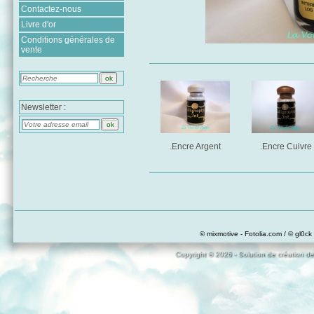
Contactez-nous
Livre d'or
Conditions générales de
vente
Newsletter :
.Encre Argent
.Encre Cuivre
© mixmotive - Fotolia.com / © gl0ck 
Copyright © 2026 - Solution de création de