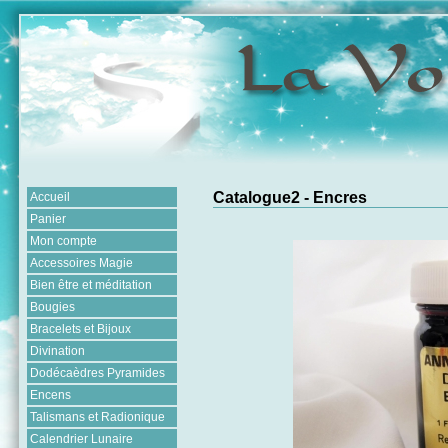
Catalogue2 - Encres
Accueil
Panier
Mon compte
Accessoires Magie
Bien être et méditation
Bougies
Bracelets et Bijoux
Divination
Dodécaèdres Pyramides
Encens
Talismans et Radionique
Calendrier Lunaire