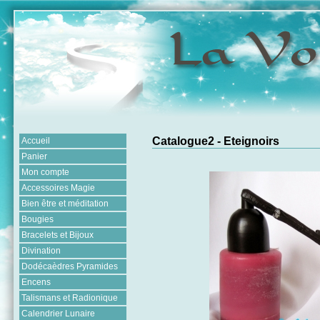
Catalogue2 - Eteignoirs
Accueil
Panier
Mon compte
Accessoires Magie
Bien être et méditation
Bougies
Bracelets et Bijoux
Divination
Dodécaèdres Pyramides
Encens
Talismans et Radionique
Calendrier Lunaire