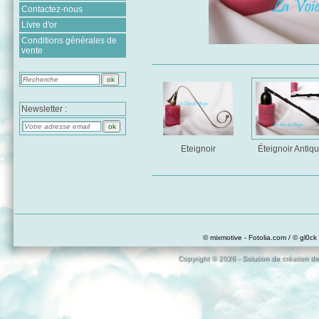
Contactez-nous
Livre d'or
Conditions générales de
vente
Newsletter :
Eteignoir
Éteignoir Antiq
© mixmotive - Fotolia.com / © gl0ck 
Copyright © 2026 - Solution de création de