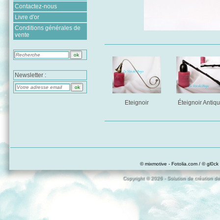
Contactez-nous
Livre d'or
Conditions générales de
vente
Newsletter :
Eteignoir
Éteignoir Antiq
© mixmotive - Fotolia.com / © gl0ck 
Copyright © 2026 - Solution de création de