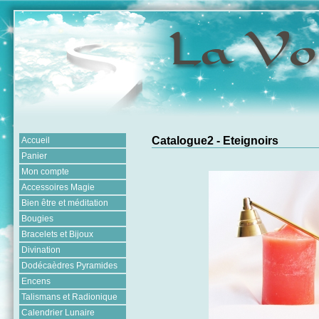
Catalogue2 - Eteignoirs
Accueil
Panier
Mon compte
Accessoires Magie
Bien être et méditation
Bougies
Bracelets et Bijoux
Divination
Dodécaèdres Pyramides
Encens
Talismans et Radionique
Calendrier Lunaire