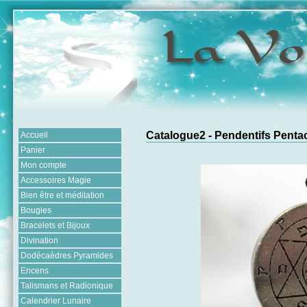
Catalogue2 - Pendentifs Penta
Accueil
Panier
Mon compte
Accessoires Magie
Bien être et méditation
Bougies
Bracelets et Bijoux
Divination
Dodécaèdres Pyramides
Encens
Talismans et Radionique
Calendrier Lunaire