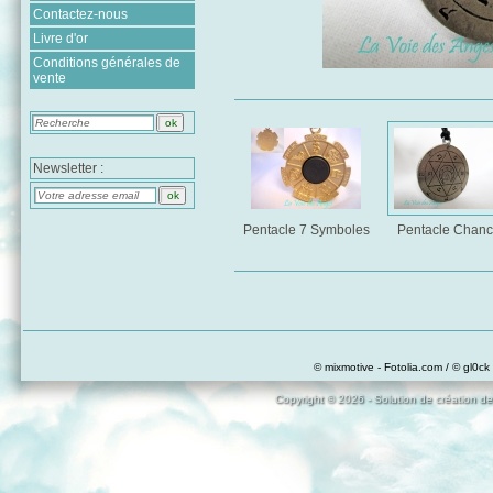
Contactez-nous
Livre d'or
Conditions générales de
vente
Newsletter :
Pentacle 7 Symboles
Pentacle Chan
© mixmotive - Fotolia.com / © gl0ck 
Copyright © 2026 - Solution de création de