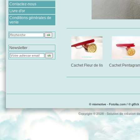
Contactez-nous
Livre d'or
Conditions générales de
vente
Newsletter :
Cachet Fleur de lis
Cachet Pentagra
© mixmotive - Fotolia.com / © gl0ck 
Copyright © 2026 - Solution de création de