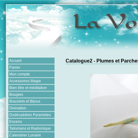
Catalogue2 - Plumes et Parch
Accueil
Panier
Mon compte
Accessoires Magie
Bien être et méditation
Bougies
Bracelets et Bijoux
Divination
Dodécaèdres Pyramides
Encens
Talismans et Radionique
Calendrier Lunaire