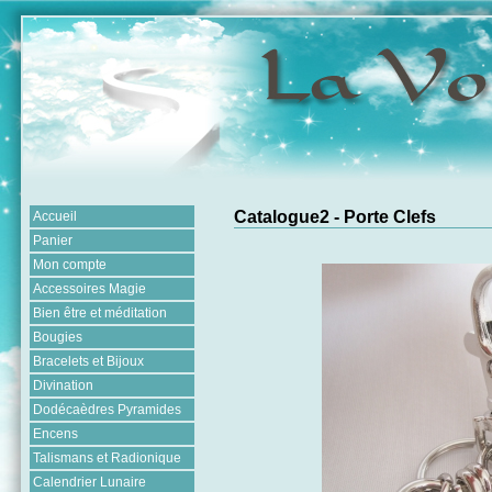
Catalogue2 - Porte Clefs
Accueil
Panier
Mon compte
Accessoires Magie
Bien être et méditation
Bougies
Bracelets et Bijoux
Divination
Dodécaèdres Pyramides
Encens
Talismans et Radionique
Calendrier Lunaire