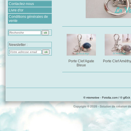
Contactez-nous
Livre d'or
Conditions générales de
vente
Newsletter :
Porte Clef Agate
Porte Clef Améthy
Bleue
© mixmotive - Fotolia.com / © gl0ck 
Copyright © 2026 - Solution de création de