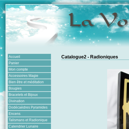
Catalogue2 - Radioniques
Accueil
Panier
Mon compte
Accessoires Magie
Bien être et méditation
Bougies
Bracelets et Bijoux
Divination
Dodécaèdres Pyramides
Encens
Talismans et Radionique
Calendrier Lunaire