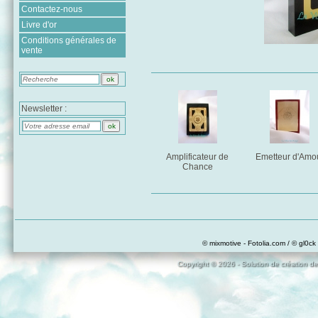
Contactez-nous
Livre d'or
Conditions générales de
vente
Newsletter :
Amplificateur de
Emetteur d'Amo
Chance
© mixmotive - Fotolia.com / © gl0ck 
Copyright © 2026 - Solution de création de