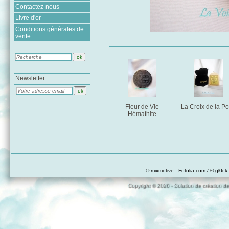
Contactez-nous
Livre d'or
Conditions générales de
vente
Newsletter :
Fleur de Vie
La Croix de la Po
Hémathite
© mixmotive - Fotolia.com / © gl0ck 
Copyright © 2026 - Solution de création de