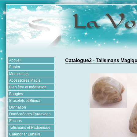
Catalogue2 - Talismans Magiq
Accueil
Panier
Mon compte
Accessoires Magie
Bien être et méditation
Bougies
Bracelets et Bijoux
Divination
Dodécaèdres Pyramides
Encens
Talismans et Radionique
Calendrier Lunaire