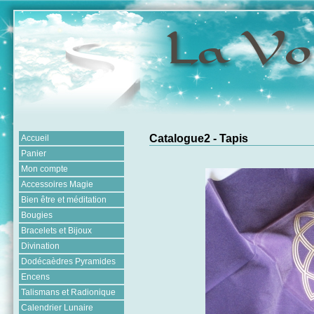
Catalogue2 - Tapis
Accueil
Panier
Mon compte
Accessoires Magie
Bien être et méditation
Bougies
Bracelets et Bijoux
Divination
Dodécaèdres Pyramides
Encens
Talismans et Radionique
Calendrier Lunaire