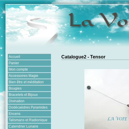
Catalogue2 - Tensor
Accueil
Panier
Mon compte
Accessoires Magie
Bien être et méditation
Bougies
Bracelets et Bijoux
Divination
Dodécaèdres Pyramides
Encens
Talismans et Radionique
Calendrier Lunaire