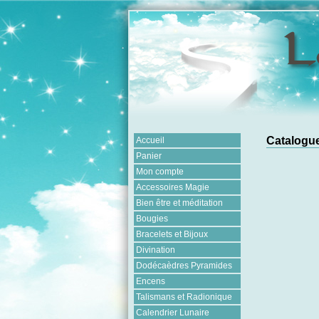
Catalogue
Accueil
Panier
Mon compte
Accessoires Magie
Bien être et méditation
Bougies
Bracelets et Bijoux
Divination
Dodécaèdres Pyramides
Encens
Talismans et Radionique
Calendrier Lunaire