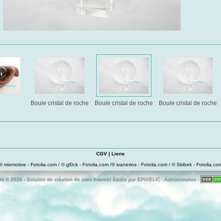
Boule cristal de roche
Boule cristal de roche
Boule cristal de roche
CGV
|
Liens
© mixmotive - Fotolia.com / © gl0ck - Fotolia.com /© ivanerios - Fotolia.com / © Skibek - Fotolia.co
t © 2026 - Solution de création de sites Internet éditée par
EPIXELIC
-
Administration
-