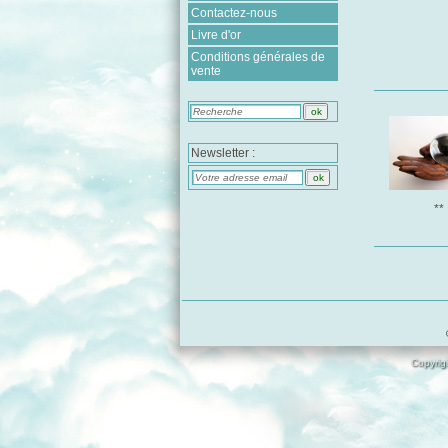
Contactez-nous
Livre d'or
Conditions générales de
vente
Newsletter :
**
Copyrigh