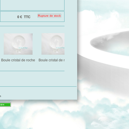
0 €
TTC
Boule cristal de roche
Boule cristal de roche
Boule cristal de roche
Support
Cr
m