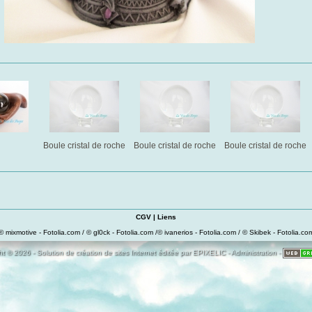
Boule cristal de roche
Boule cristal de roche
Boule cristal de roche
CGV
|
Liens
© mixmotive - Fotolia.com / © gl0ck - Fotolia.com /© ivanerios - Fotolia.com / © Skibek - Fotolia.co
t © 2026 - Solution de création de sites Internet éditée par
EPIXELIC
-
Administration
-