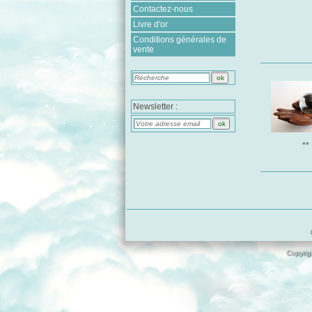
Contactez-nous
Livre d'or
Conditions générales de
vente
Newsletter :
**
Copyrigh