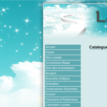
Catalogue
Accueil
Panier
Mon compte
Accessoires Magie
Bien être et méditation
Bougies
Bracelets et Bijoux
Divination
Dodécaèdres Pyramides
Encens
Talismans et Radionique
Calendrier Lunaire