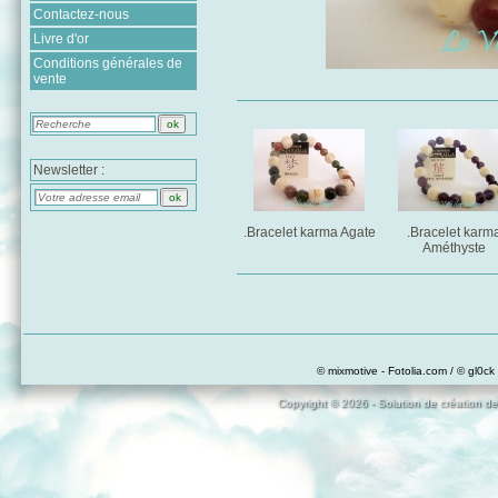
Contactez-nous
Livre d'or
Conditions générales de
vente
Newsletter :
.Bracelet karma Agate
.Bracelet karm
Améthyste
© mixmotive - Fotolia.com / © gl0ck 
Copyright © 2026 - Solution de création de