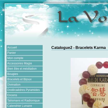
Catalogue2 - Bracelets Karma
Accueil
Panier
Mon compte
Accessoires Magie
Bien être et méditation
Bougies
Bracelets et Bijoux
Divination
Dodécaèdres Pyramides
Encens
Talismans et Radionique
Calendrier Lunaire