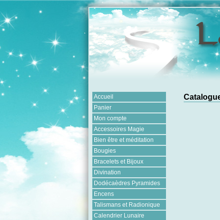
Catalogue
Accueil
Panier
Mon compte
Accessoires Magie
Bien être et méditation
Bougies
Bracelets et Bijoux
Divination
Dodécaèdres Pyramides
Encens
Talismans et Radionique
Calendrier Lunaire