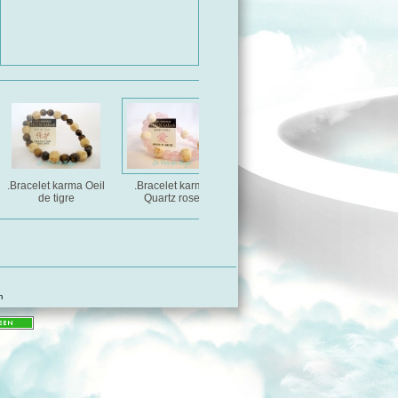
.Bracelet karma Oeil
.Bracelet karma
.Bracelet karma
Bracel
de tigre
Quartz rose
Sodalite
Cor
m