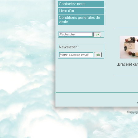
Contactez-nous
Livre d'or
Conditions générales de
vente
Newsletter :
.Bracelet ka
Copyrigh