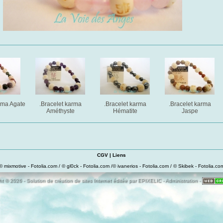
rma Agate
.Bracelet karma
.Bracelet karma
.Bracelet karma
Améthyste
Hématite
Jaspe
CGV
|
Liens
© mixmotive - Fotolia.com / © gl0ck - Fotolia.com /© ivanerios - Fotolia.com / © Skibek - Fotolia.co
t © 2026 - Solution de création de sites Internet éditée par
EPIXELIC
-
Administration
-