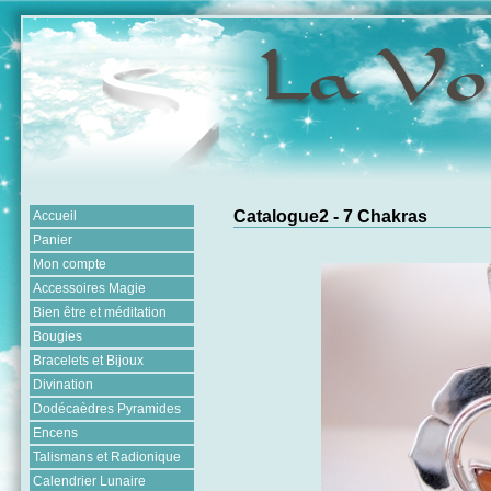
Catalogue2 - 7 Chakras
Accueil
Panier
Mon compte
Accessoires Magie
Bien être et méditation
Bougies
Bracelets et Bijoux
Divination
Dodécaèdres Pyramides
Encens
Talismans et Radionique
Calendrier Lunaire