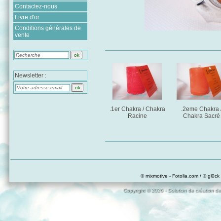
Contactez-nous
Livre d'or
Conditions générales de
vente
Newsletter :
.1er Chakra / Chakra
.2eme Chakra 
Racine
Chakra Sacré
© mixmotive - Fotolia.com / © gl0ck 
Copyright © 2026 - Solution de création de