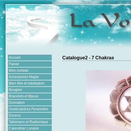
Catalogue2 - 7 Chakras
Accueil
Panier
Mon compte
Accessoires Magie
Bien être et méditation
Bougies
Bracelets et Bijoux
Divination
Dodécaèdres Pyramides
Encens
Talismans et Radionique
Calendrier Lunaire