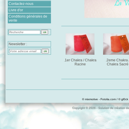
Contactez-nous
Livre d'or
Conditions générales de
vente
Newsletter :
.1er Chakra / Chakra
.2eme Chakra 
Racine
Chakra Sacré
© mixmotive - Fotolia.com / © gl0ck 
Copyright © 2026 - Solution de création de