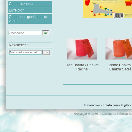
Contactez-nous
Livre d'or
Conditions générales de
vente
Newsletter :
.1er Chakra / Chakra
.2eme Chakra 
Racine
Chakra Sacré
© mixmotive - Fotolia.com / © gl0ck 
Copyright © 2026 - Solution de création de