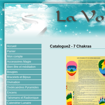
Catalogue2 - 7 Chakras
Accueil
Panier
Mon compte
Accessoires Magie
Bien être et méditation
Bougies
Bracelets et Bijoux
Divination
Dodécaèdres Pyramides
Encens
Talismans et Radionique
Calendrier Lunaire