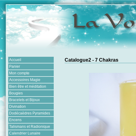
Catalogue2 - 7 Chakras
Accueil
Panier
Mon compte
Accessoires Magie
Bien être et méditation
Bougies
Bracelets et Bijoux
Divination
Dodécaèdres Pyramides
Encens
Talismans et Radionique
Calendrier Lunaire