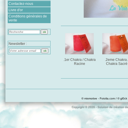
Contactez-nous
Livre d'or
Conditions générales de
vente
Newsletter :
.1er Chakra / Chakra
.2eme Chakra 
Racine
Chakra Sacré
© mixmotive - Fotolia.com / © gl0ck 
Copyright © 2026 - Solution de création de