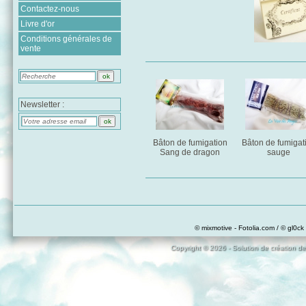
Contactez-nous
Livre d'or
Conditions générales de
vente
Newsletter :
Bâton de fumigation
Bâton de fumigat
Sang de dragon
sauge
© mixmotive - Fotolia.com / © gl0ck 
Copyright © 2026 - Solution de création de