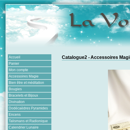
Catalogue2 - Accessoires Magi
Accueil
Panier
Mon compte
Accessoires Magie
Bien être et méditation
Bougies
Bracelets et Bijoux
Divination
Dodécaèdres Pyramides
Encens
Talismans et Radionique
Calendrier Lunaire