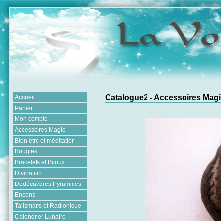
Catalogue2 - Accessoires Magi
Accueil
Panier
Mon compte
Accessoires Magie
Bien être et méditation
Bougies
Bracelets et Bijoux
Divination
Dodécaèdres Pyramides
Encens
Talismans et Radionique
Calendrier Lunaire