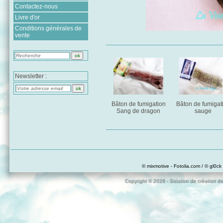
Contactez-nous
Livre d'or
Conditions générales de
vente
Newsletter :
Bâton de fumigation
Bâton de fumigat
Sang de dragon
sauge
© mixmotive - Fotolia.com / © gl0ck 
Copyright © 2026 - Solution de création de