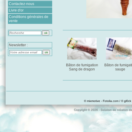
Contactez-nous
Livre d'or
Conditions générales de
vente
Newsletter :
Bâton de fumigation
Bâton de fumigat
Sang de dragon
sauge
© mixmotive - Fotolia.com / © gl0ck 
Copyright © 2026 - Solution de création de