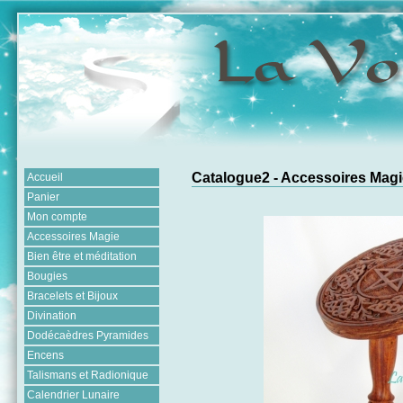
Catalogue2 - Accessoires Magi
Accueil
Panier
Mon compte
Accessoires Magie
Bien être et méditation
Bougies
Bracelets et Bijoux
Divination
Dodécaèdres Pyramides
Encens
Talismans et Radionique
Calendrier Lunaire