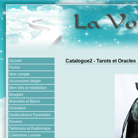
Catalogue2 - Tarots et Oracles
Accueil
Panier
Mon compte
Accessoires Magie
Bien être et méditation
Bougies
Bracelets et Bijoux
Divination
Dodécaèdres Pyramides
Encens
Talismans et Radionique
Calendrier Lunaire