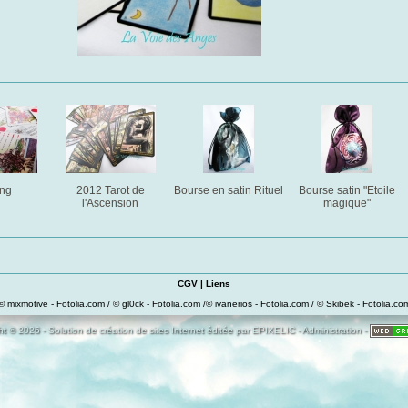
ing
2012 Tarot de
Bourse en satin Rituel
Bourse satin "Etoile
l'Ascension
magique"
CGV
|
Liens
© mixmotive - Fotolia.com / © gl0ck - Fotolia.com /© ivanerios - Fotolia.com / © Skibek - Fotolia.co
t © 2026 - Solution de création de sites Internet éditée par
EPIXELIC
-
Administration
-