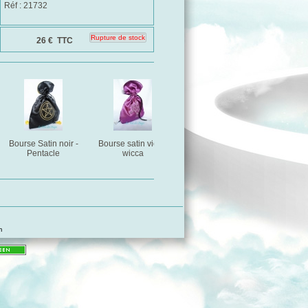
Réf : 21732
26 €
TTC
Bourse Satin noir -
Bourse satin violet
Bourse velours triskel
Bourse
Pentacle
wicca
Violette
m