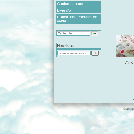
Contactez-nous
Livre d'or
Conditions générales de
vente
Newsletter :
.Yi-K
Copyrigh