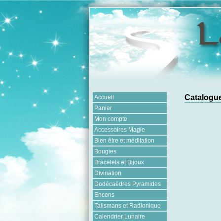
Catalogue
Accueil
Panier
Mon compte
Accessoires Magie
Bien être et méditation
Bougies
Bracelets et Bijoux
Divination
Dodécaèdres Pyramides
Encens
Talismans et Radionique
Calendrier Lunaire