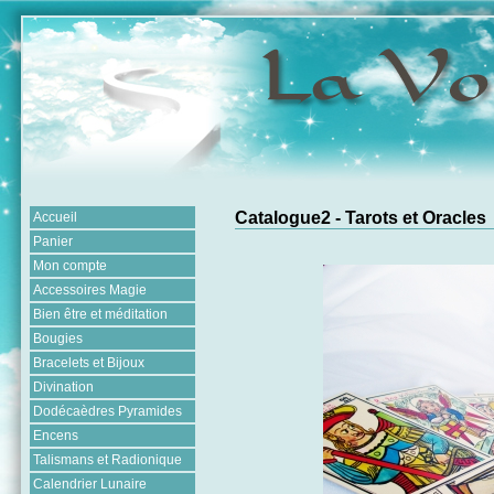
Catalogue2 - Tarots et Oracles
Accueil
Panier
Mon compte
Accessoires Magie
Bien être et méditation
Bougies
Bracelets et Bijoux
Divination
Dodécaèdres Pyramides
Encens
Talismans et Radionique
Calendrier Lunaire