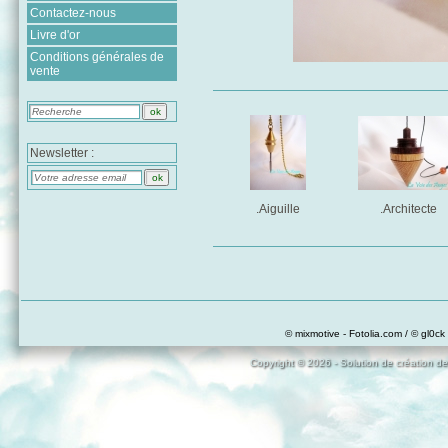
Contactez-nous
Livre d'or
Conditions générales de
vente
Newsletter :
.Aiguille
.Architecte
© mixmotive - Fotolia.com / © gl0ck 
Copyright © 2026 - Solution de création de