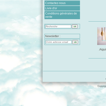
Contactez-nous
Livre d'or
Conditions générales de
vente
Newsletter :
.Aigui
Copyrigh