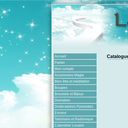
Catalogue
Accueil
Panier
Mon compte
Accessoires Magie
Bien être et méditation
Bougies
Bracelets et Bijoux
Divination
Dodécaèdres Pyramides
Encens
Talismans et Radionique
Calendrier Lunaire