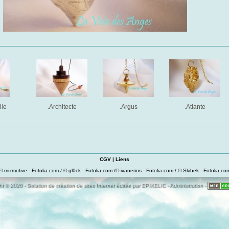
lle
.Architecte
.Argus
.Atlante
CGV
|
Liens
© mixmotive - Fotolia.com / © gl0ck - Fotolia.com /© ivanerios - Fotolia.com / © Skibek - Fotolia.co
t © 2026 - Solution de création de sites Internet éditée par
EPIXELIC
-
Administration
-