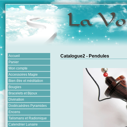
Catalogue2 - Pendules
Accueil
Panier
Mon compte
Accessoires Magie
Bien être et méditation
Bougies
Bracelets et Bijoux
Divination
Dodécaèdres Pyramides
Encens
Talismans et Radionique
Calendrier Lunaire