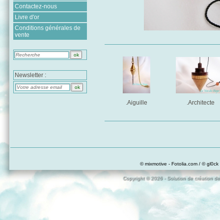
Contactez-nous
Livre d'or
Conditions générales de
vente
Newsletter :
.Aiguille
.Architecte
© mixmotive - Fotolia.com / © gl0ck 
Copyright © 2026 - Solution de création de