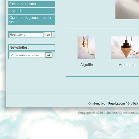
Contactez-nous
Livre d'or
Conditions générales de
vente
Newsletter :
.Aiguille
.Architecte
© mixmotive - Fotolia.com / © gl0ck 
Copyright © 2026 - Solution de création de