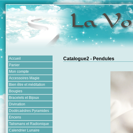
Catalogue2 - Pendules
Accueil
Panier
Mon compte
Accessoires Magie
Bien être et méditation
Bougies
Bracelets et Bijoux
Divination
Dodécaèdres Pyramides
Encens
Talismans et Radionique
Calendrier Lunaire