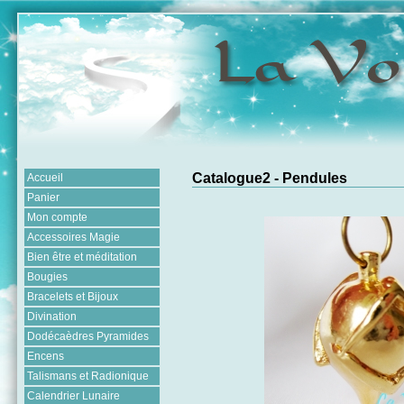
Catalogue2 - Pendules
Accueil
Panier
Mon compte
Accessoires Magie
Bien être et méditation
Bougies
Bracelets et Bijoux
Divination
Dodécaèdres Pyramides
Encens
Talismans et Radionique
Calendrier Lunaire