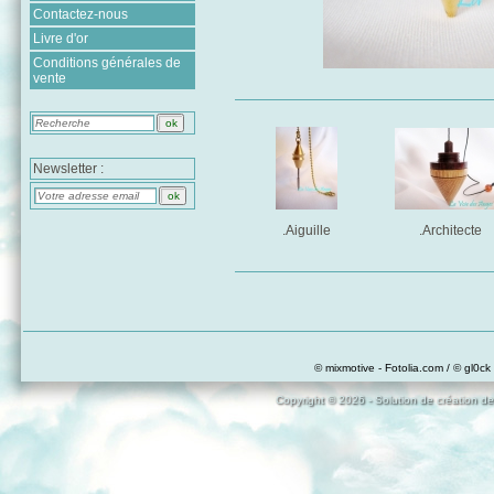
Contactez-nous
Livre d'or
Conditions générales de
vente
Newsletter :
.Aiguille
.Architecte
© mixmotive - Fotolia.com / © gl0ck 
Copyright © 2026 - Solution de création de