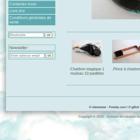
Contactez-nous
Livre d'or
Conditions générales de
vente
Newsletter :
.Charbon magique 1
.Pince à charbo
rouleau 10 pastilles
© mixmotive - Fotolia.com / © gl0ck 
Copyright © 2026 - Solution de création de