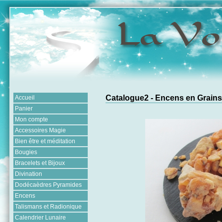
Catalogue2 - Encens en Grains
Accueil
Panier
Mon compte
Accessoires Magie
Bien être et méditation
Bougies
Bracelets et Bijoux
Divination
Dodécaèdres Pyramides
Encens
Talismans et Radionique
Calendrier Lunaire