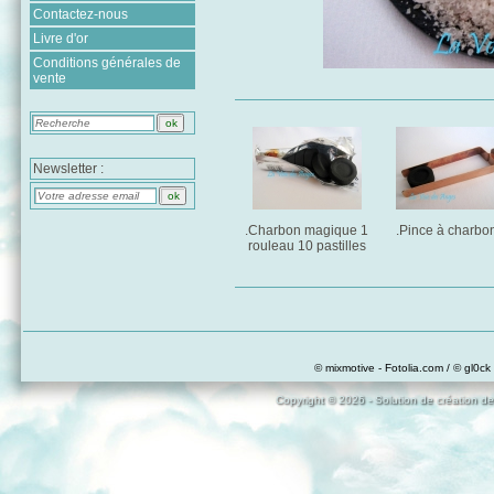
Contactez-nous
Livre d'or
Conditions générales de
vente
Newsletter :
.Charbon magique 1
.Pince à charbo
rouleau 10 pastilles
© mixmotive - Fotolia.com / © gl0ck 
Copyright © 2026 - Solution de création de