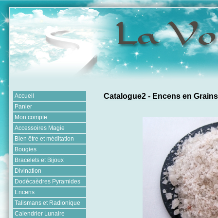
Catalogue2 - Encens en Grains
Accueil
Panier
Mon compte
Accessoires Magie
Bien être et méditation
Bougies
Bracelets et Bijoux
Divination
Dodécaèdres Pyramides
Encens
Talismans et Radionique
Calendrier Lunaire