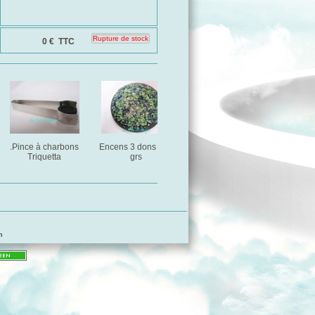
0 €
TTC
.Pince à charbons
Encens 3 dons : 25
Encens A,U,S - 25 grs
Encens A
Triquetta
grs
25
m