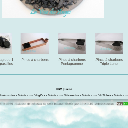
agique 1
.Pince à charbons
.Pince à charbons
.Pince à charbons
pastilles
Pentagramme
Triple Lune
CGV
|
Liens
© mixmotive - Fotolia.com / © gl0ck - Fotolia.com /© ivanerios - Fotolia.com / © Skibek - Fotolia.co
t © 2026 - Solution de création de sites Internet éditée par
EPIXELIC
-
Administration
-