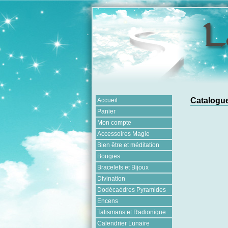
Catalogue
Accueil
Panier
Mon compte
Accessoires Magie
Bien être et méditation
Bougies
Bracelets et Bijoux
Divination
Dodécaèdres Pyramides
Encens
Talismans et Radionique
Calendrier Lunaire