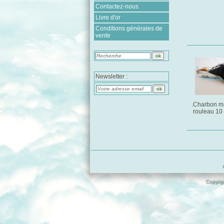
Contactez-nous
Livre d'or
Conditions générales de
vente
Newsletter :
.Charbon m
rouleau 10 
Copyrigh