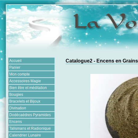
Catalogue2 - Encens en Grains
Accueil
Panier
Mon compte
Accessoires Magie
Bien être et méditation
Bougies
Bracelets et Bijoux
Divination
Dodécaèdres Pyramides
Encens
Talismans et Radionique
Calendrier Lunaire