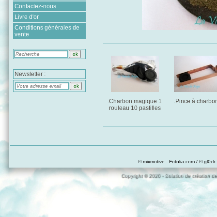
Contactez-nous
Livre d'or
Conditions générales de
vente
Newsletter :
.Charbon magique 1
.Pince à charbo
rouleau 10 pastilles
© mixmotive - Fotolia.com / © gl0ck 
Copyright © 2026 - Solution de création de