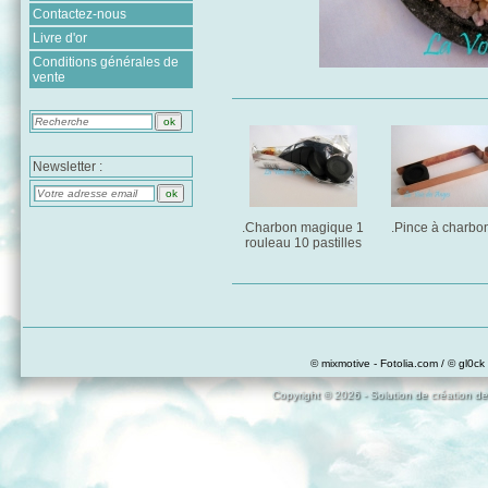
Contactez-nous
Livre d'or
Conditions générales de
vente
Newsletter :
.Charbon magique 1
.Pince à charbo
rouleau 10 pastilles
© mixmotive - Fotolia.com / © gl0ck 
Copyright © 2026 - Solution de création de