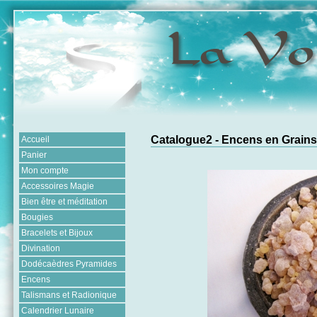
Catalogue2 - Encens en Grains
Accueil
Panier
Mon compte
Accessoires Magie
Bien être et méditation
Bougies
Bracelets et Bijoux
Divination
Dodécaèdres Pyramides
Encens
Talismans et Radionique
Calendrier Lunaire