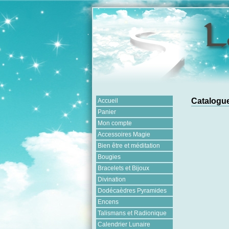
Catalogue
Accueil
Panier
Mon compte
Accessoires Magie
Bien être et méditation
Bougies
Bracelets et Bijoux
Divination
Dodécaèdres Pyramides
Encens
Talismans et Radionique
Calendrier Lunaire