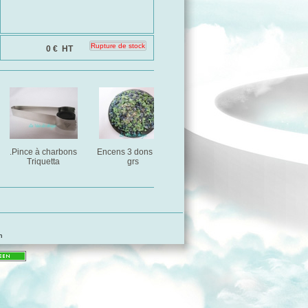
0 €
HT
.Pince à charbons
Encens 3 dons : 25
Encens A,U,S - 25 grs
Encens A
Triquetta
grs
25
m