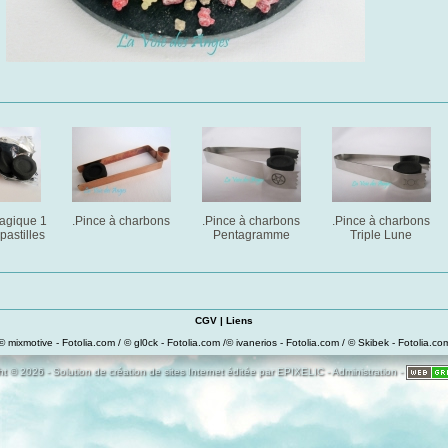
agique 1
.Pince à charbons
.Pince à charbons
.Pince à charbons
pastilles
Pentagramme
Triple Lune
CGV
|
Liens
© mixmotive - Fotolia.com / © gl0ck - Fotolia.com /© ivanerios - Fotolia.com / © Skibek - Fotolia.co
t © 2026 - Solution de création de sites Internet éditée par
EPIXELIC
-
Administration
-