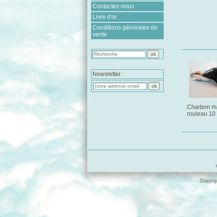
Contactez-nous
Livre d'or
Conditions générales de
vente
Newsletter :
.Charbon m
rouleau 10 
Copyrigh